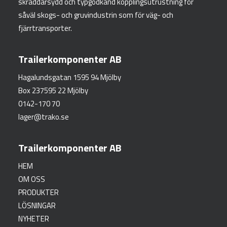
skräddarsydd och typgodkänd kopplingsutrustning för
såväl skogs- och gruvindustrin som för väg- och
fjärrtransporter.
Trailerkomponenter AB
Hagalundsgatan 1595 94 Mjölby
Box 237595 22 Mjölby
0142-170 70
lager@trako.se
Trailerkomponenter AB
HEM
OM OSS
PRODUKTER
LÖSNINGAR
NYHETER