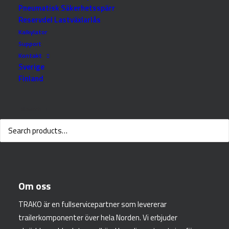
Pneumatisk Säkerhetsspärr
Reservdel Lastväxlarlås
Stötta för dragstång
Triangel bakdel 2010
Kalkylator
10-0680-56
RESERVDEL DRAGSTÄNGER
Support
TILLBEHÖR DRAGSTÄNGER
Kontakt
Sverige
LÄS MER
Finland
LÄS MER
Search
Om oss
TRAKO är en fullservicepartner som levererar
trailerkomponenter över hela Norden. Vi erbjuder