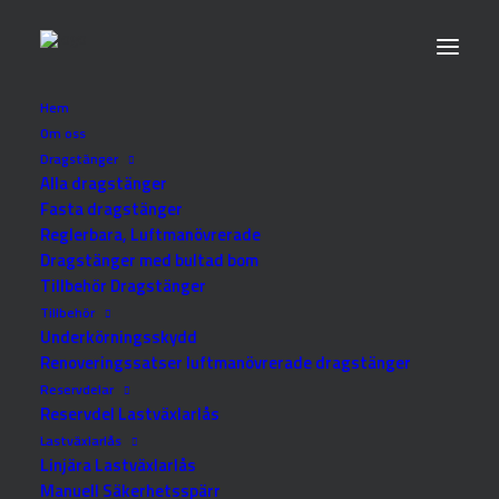
Hem
Om oss
Dragstänger
Drag 2010
Alla dragstänger
Fasta dragstänger
Reglerbara, Luftmanövrerade
Dragstänger med bultad bom
Se alla kategorier
Reservdel Dragstänger
Tillbehör Dragstänger
Tillbehör Dragstänger
Tillbehör
Underkörningsskydd
Renoveringssatser luftmanövrerade dragstänger
Reservdelar
Reservdel Lastväxlarlås
Lastväxlarlås
Linjära Lastväxlarlås
Manuell Säkerhetsspärr