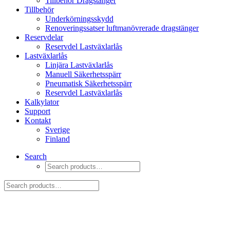
Tillbehör Dragstänger
Tillbehör
Underkörningsskydd
Renoveringssatser luftmanövrerade dragstänger
Reservdelar
Reservdel Lastväxlarlås
Lastväxlarlås
Linjära Lastväxlarlås
Manuell Säkerhetsspärr
Pneumatisk Säkerhetsspärr
Reservdel Lastväxlarlås
Kalkylator
Support
Kontakt
Sverige
Finland
Search