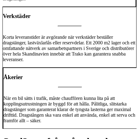
Verkstäder
Korta leveranstider är avgörande när verkstäder beställer
dragstänger, lastväxlarlås eller reservdelar. Ett 2000 m2 lager och ett
omfattande nätverk av samarbetspartners i Sverige och distributörer
över hela Skandinavien innebär att Trako kan garantera snabba
leveranser.
Åkerier
När en bil sätts i trafik, måste chauffören kunna lita på att
kopplingsutrustningen är byggd för att hålla. Pålitliga, slitstarka
dragstänger som garanterat klarar de tyngsta lasterna ger maximal
drifttid. Dragstången ska vara enkel att använda, enkel att serva och
framför allt – säker.