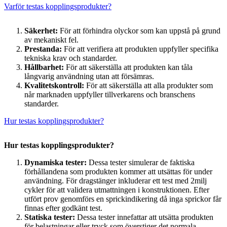
Varför testas kopplingsprodukter?
Säkerhet:
För att förhindra olyckor som kan uppstå på grund
av mekaniskt fel.
Prestanda:
För att verifiera att produkten uppfyller specifika
tekniska krav och standarder.
Hållbarhet:
För att säkerställa att produkten kan tåla
långvarig användning utan att försämras.
Kvalitetskontroll:
För att säkerställa att alla produkter som
når marknaden uppfyller tillverkarens och branschens
standarder.
Hur testas kopplingsprodukter?
Hur testas kopplingsprodukter?
Dynamiska tester:
Dessa tester simulerar de faktiska
förhållandena som produkten kommer att utsättas för under
användning. För dragstänger inkluderar ett test med 2milj
cykler för att validera utmattningen i konstruktionen. Efter
utfört prov genomförs en sprickindikering då inga sprickor får
finnas efter godkänt test.
Statiska tester:
Dessa tester innefattar att utsätta produkten
för belastningar eller tryck som överstiger det normala