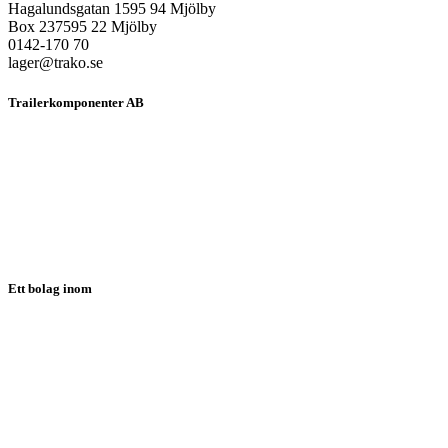
Hagalundsgatan 1595 94 Mjölby
Box 237595 22 Mjölby
0142-170 70
lager@trako.se
Trailerkomponenter AB
HEM
OM OSS
PRODUKTER
LÖSNINGAR
NYHETER
KONTAKT
SUPPORT
Ett bolag inom