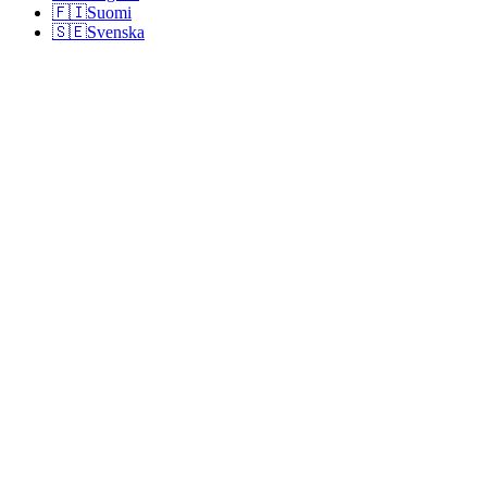
🇫🇮
Suomi
🇸🇪
Svenska