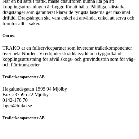
När en bil sätts i trafik, måste chauffören kunna lita på att
kopplingsutrustningen är byggd för att hålla. Pålitliga, slitstarka
dragstänger som garanterat klarar de tyngsta lasterna ger maximal
drifttid. Dragstången ska vara enkel att använda, enkel att serva och
framför allt – säker.
Om oss
TRAKO är en fullservicepartner som levererar trailerkomponenter
över hela Norden. Vi erbjuder skräddarsydd och typgodkänd
kopplingsutrustning för såväl skogs- och gruvindustrin som för väg-
och fjärrtransporter.
Trailerkomponenter AB
Hagalundsgatan 1595 94 Mjölby
Box 237595 22 Mjölby
0142-170 70
lager@trako.se
Trailerkomponenter AB
HEM
OM OSS