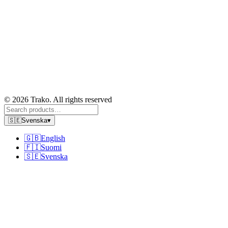
© 2026 Trako. All rights reserved
🇸🇪
Svenska
▾
🇬🇧
English
🇫🇮
Suomi
🇸🇪
Svenska