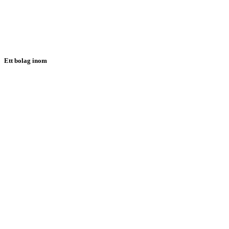
PRODUKTER
LÖSNINGAR
NYHETER
KONTAKT
SUPPORT
Ett bolag inom