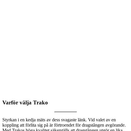
Varför välja Trako
Styrkan i en kedja mäts av dess svagaste länk. Vid valet av en
koppling att förlita sig på är förtroendet för dragstången avgörande.
Med Trakos höga kvalitet säkerställs att dragstången utgör en lika