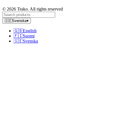
© 2026 Trako. All rights reserved
🇸🇪
Svenska
▾
🇬🇧
English
🇫🇮
Suomi
🇸🇪
Svenska