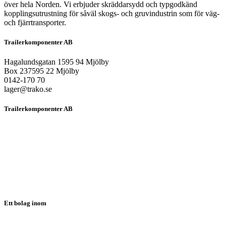
över hela Norden. Vi erbjuder skräddarsydd och typgodkänd
kopplingsutrustning för såväl skogs- och gruvindustrin som för väg-
och fjärrtransporter.
Trailerkomponenter AB
Hagalundsgatan 1595 94 Mjölby
Box 237595 22 Mjölby
0142-170 70
lager@trako.se
Trailerkomponenter AB
HEM
OM OSS
PRODUKTER
LÖSNINGAR
NYHETER
KONTAKT
SUPPORT
Ett bolag inom