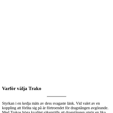
Varför välja Trako
Styrkan i en kedja mäts av dess svagaste länk. Vid valet av en
koppling att förlita sig på är förtroendet för dragstången avgörande.
Med Trakos höga kvalitet säkerställs att dragstången utgör en lika