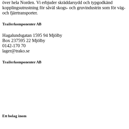
över hela Norden. Vi erbjuder skräddarsydd och typgodkänd
kopplingsutrustning för såväl skogs- och gruvindustrin som för väg-
och fjärrtransporter.
Trailerkomponenter AB
Hagalundsgatan 1595 94 Mjölby
Box 237595 22 Mjölby
0142-170 70
lager@trako.se
Trailerkomponenter AB
HEM
OM OSS
PRODUKTER
LÖSNINGAR
NYHETER
KONTAKT
SUPPORT
Ett bolag inom