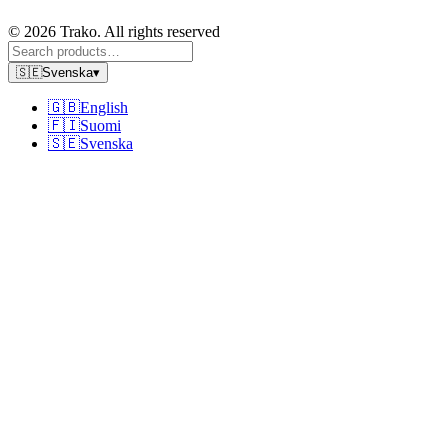
© 2026 Trako. All rights reserved
🇸🇪
Svenska
▾
🇬🇧
English
🇫🇮
Suomi
🇸🇪
Svenska