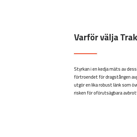
Varför välja Tra
Styrkan i en kedja mäts av dess s
förtroendet för dragstången av
utgör en lika robust länk som ö
risken för oförutsägbara avbrott