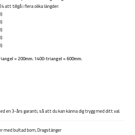
 att tillgå i flera olika längder:
l)
l)
l)
l)
l)
riangel = 200mm. 1400-triangel = 600mm.
 en 3-års garanti, så att du kan känna dig trygg med ditt val.
er med bultad bom
,
Dragstänger