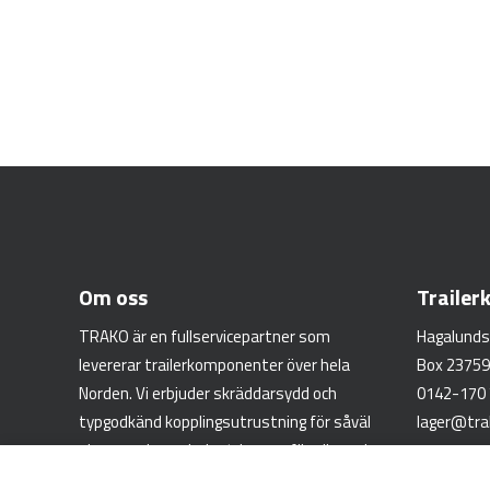
Om oss
Traile
TRAKO är en fullservicepartner som
Hagalunds
levererar trailerkomponenter över hela
Box 23759
Norden. Vi erbjuder skräddarsydd och
0142-170
typgodkänd kopplingsutrustning för såväl
lager@tra
skogs- och gruvindustrin som för väg- och
fjärrtransporter.