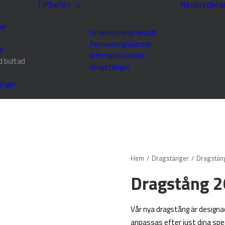
Tillbehör
Reservdela
er
Underkörningsskydd
Renoveringssatser
e
luftmanövrerade
d bultad
dragstänger
änger
Hem
Dragstänger
Dragstän
Dragstång 
Vår nya dragstång är designad
anpassas efter just dina spe