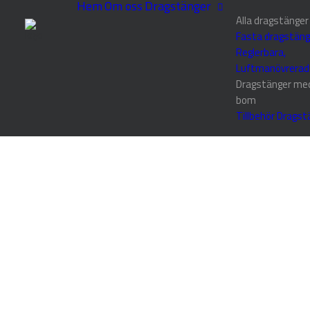
Hem
Om oss
Dragstänger
Alla dragstänger
Fasta dragstäng
Reglerbara,
Luftmanövrerad
Dragstänger me
bom
Tillbehör Dragst