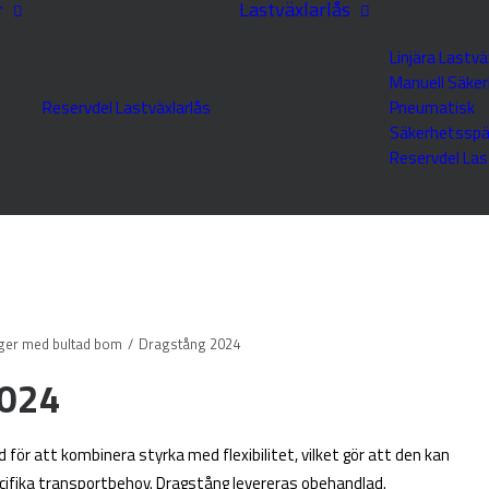
r
Lastväxlarlås
Linjära Lastvä
Manuell Säke
Reservdel Lastväxlarlås
Pneumatisk
Säkerhetsspä
Reservdel Las
ger med bultad bom
Dragstång 2024
2024
 för att kombinera styrka med flexibilitet, vilket gör att den kan
cifika transportbehov. Dragstång levereras obehandlad.