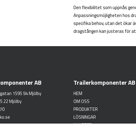
Den flexibilitet som uppnås ge
Anpassningsmöjligheten hos dra
specifika behov, utan det ökar 
dragstången kan justeras för at
rkomponenter AB
Trailerkomponenter AB
gatan 1595 94 Mjölby
HEM
5 22 Mjölby
OM OSS
 70
PRODUKTER
ko.se
LÖSNINGAR
NYHETER
KONTAKT