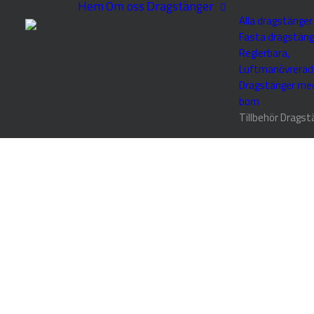
Hem
Om oss
Dragstänger
Alla dragstänger
Fasta dragstäng
Reglerbara,
Luftmanövrerad
Dragstänger me
bom
Tillbehör Dragst