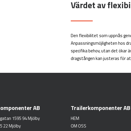
Värdet av flexibi
Den flexibilitet som uppnås ge
Anpassningsmöjligheten hos dra
specifika behov, utan det ökar 
dragstången kan justeras för at
rkomponenter AB
Trailerkomponenter AB
gatan 1595 94 Mjölby
HEM
5 22 Mjölby
OM OSS