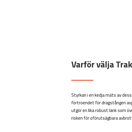
Varför välja Tra
Styrkan i en kedja mäts av dess s
förtroendet för dragstången av
utgör en lika robust länk som ö
risken för oförutsägbara avbrott