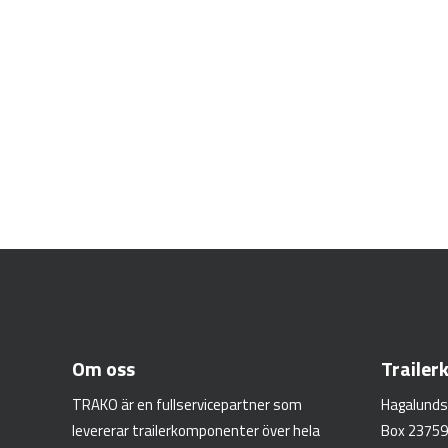
Om oss
Traile
TRAKO är en fullservicepartner som
Hagalunds
levererar trailerkomponenter över hela
Box 23759