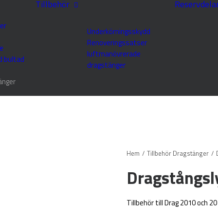
Tillbehör
Reservdela
er
Underkörningsskydd
Renoveringssatser
e
luftmanövrerade
d bultad
dragstänger
änger
Hem
Tillbehör Dragstänger
Dragstångsl
Tillbehör till Drag 2010 och 2