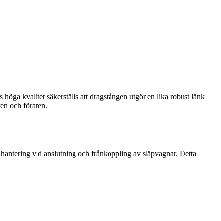
 höga kvalitet säkerställs att dragstången utgör en lika robust länk
ren och föraren.
r hantering vid anslutning och frånkoppling av släpvagnar. Detta