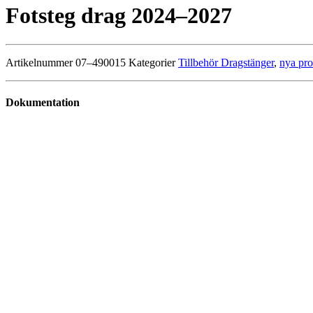
Fotsteg drag 2024–2027
Artikelnummer
07–490015
Kategorier
Tillbehör Dragstänger
,
nya pro
Dokumentation