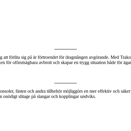
 att förlita sig på är förtroendet för dragstången avgörande. Med Trakos
n för oförutsägbara avbrott och skapar en trygg situation både för äga
onsoler, fästen och andra tillbehör möjliggörs en mer effektiv och säke
m onödigt slitage på slangar och kopplingar undviks.