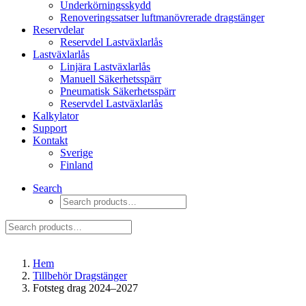
Underkörningsskydd
Renoveringssatser luftmanövrerade dragstänger
Reservdelar
Reservdel Lastväxlarlås
Lastväxlarlås
Linjära Lastväxlarlås
Manuell Säkerhetsspärr
Pneumatisk Säkerhetsspärr
Reservdel Lastväxlarlås
Kalkylator
Support
Kontakt
Sverige
Finland
Search
Hem
Tillbehör Dragstänger
Fotsteg drag 2024–2027