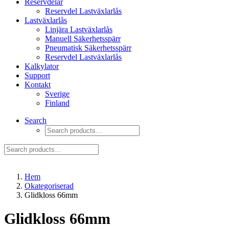
Reservdelar
Reservdel Lastväxlarlås
Lastväxlarlås
Linjära Lastväxlarlås
Manuell Säkerhetsspärr
Pneumatisk Säkerhetsspärr
Reservdel Lastväxlarlås
Kalkylator
Support
Kontakt
Sverige
Finland
Search
Hem
Okategoriserad
Glidkloss 66mm
Glidkloss 66mm