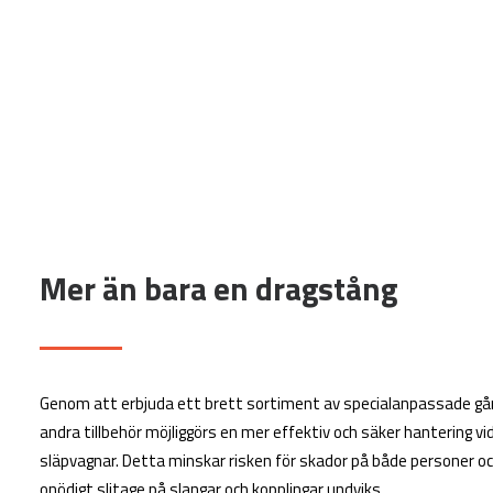
Mer än bara en dragstång
Genom att erbjuda ett brett sortiment av specialanpassade gån
andra tillbehör möjliggörs en mer effektiv och säker hantering vi
släpvagnar. Detta minskar risken för skador på både personer o
onödigt slitage på slangar och kopplingar undviks.