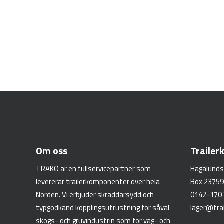
Om oss
Traile
TRAKO är en fullservicepartner som
Hagalunds
levererar trailerkomponenter över hela
Box 23759
Norden. Vi erbjuder skräddarsydd och
0142-170
typgodkänd kopplingsutrustning för såväl
lager@tra
skogs- och gruvindustrin som för väg- och