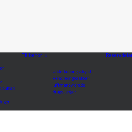
Tillbehör
Reservdela
er
Underkörningsskydd
Renoveringssatser
e
luftmanövrerade
d bultad
dragstänger
änger