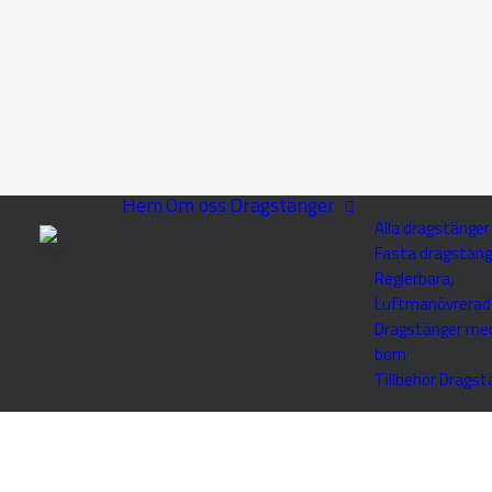
Hem
Om oss
Dragstänger
Alla dragstänger
Fasta dragstäng
Reglerbara,
Luftmanövrerad
Dragstänger me
bom
Tillbehör Dragst