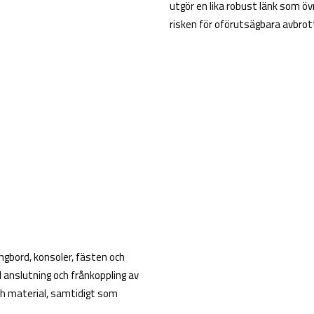
utgör en lika robust länk som ö
risken för oförutsägbara avbrott
gbord, konsoler, fästen och
d anslutning och frånkoppling av
ch material, samtidigt som