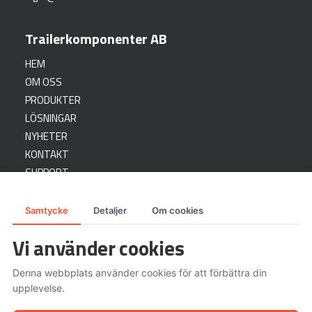
Trailerkomponenter AB
HEM
OM OSS
PRODUKTER
LÖSNINGAR
NYHETER
KONTAKT
SUPPORT
Ett bolag inom
Samtycke
Detaljer
Om cookies
Vi använder cookies
Denna webbplats använder cookies för att förbättra din
upplevelse.