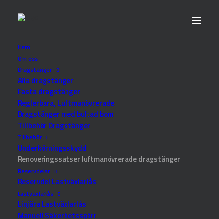
Hem
Om oss
Dragstänger
Alla dragstänger
Hem
Renoveringssatser luftmanövrerade dragstänger
Fasta dragstänger
Renoveringssats 07-0611-51 (Svetsat låshus)
Reglerbara, Luftmanövrerade
Renoveringssats 07-0611-
Dragstänger med bultad bom
Tillbehör Dragstänger
51 (Svetsat låshus)
Tillbehör
Underkörningsskydd
Passar till:
2008-B (upp till drag nr: 80553-B) | 2011 (upp
Renoveringssatser luftmanövrerade dragstänger
till drag nr: 1A98) | 2015 (upp till drag nr: 2015037)
Reservdelar
Reservdel Lastväxlarlås
Produktnummer:
07-0611-51
Lastväxlarlås
Hur ser jag mitt tillverkningsnummer:
Klicka här
Linjära Lastväxlarlås
Manuell Säkerhetsspärr