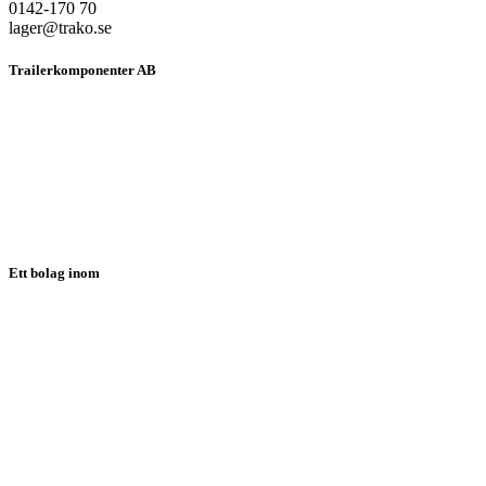
0142-170 70
lager@trako.se
Trailerkomponenter AB
HEM
OM OSS
PRODUKTER
LÖSNINGAR
NYHETER
KONTAKT
SUPPORT
Ett bolag inom