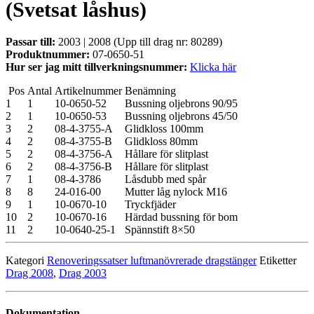
(Svetsat låshus)
Passar till:
2003 | 2008 (Upp till drag nr: 80289)
Produktnummer:
07-0650-51
Hur ser jag mitt tillverkningsnummer:
Klicka här
Pos
Antal
Artikelnummer
Benämning
1
1
10-0650-52
Bussning oljebrons 90/95
2
1
10-0650-53
Bussning oljebrons 45/50
3
2
08-4-3755-A
Glidkloss 100mm
4
2
08-4-3755-B
Glidkloss 80mm
5
2
08-4-3756-A
Hållare för slitplast
6
2
08-4-3756-B
Hållare för slitplast
7
1
08-4-3786
Låsdubb med spår
8
8
24-016-00
Mutter låg nylock M16
9
1
10-0670-10
Tryckfjäder
10
2
10-0670-16
Härdad bussning för bom
11
2
10-0640-25-1
Spännstift 8×50
Kategori
Renoveringssatser luftmanövrerade dragstänger
Etiketter
Drag 2008
,
Drag 2003
Dokumentation