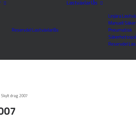
r
Lastväxlarlås
Linjära Lastvä
Manuell Säke
Reservdel Lastväxlarlås
Pneumatisk
Säkerhetsspä
Reservdel Las
Skylt drag 2007
2007