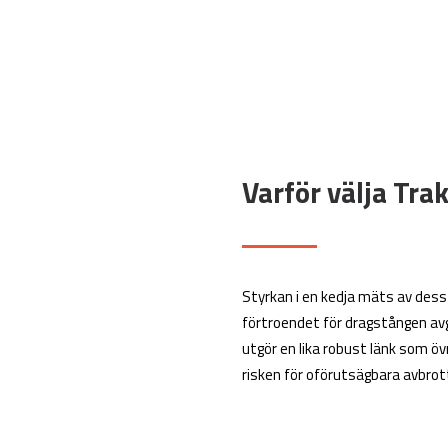
Varför välja Tra
Styrkan i en kedja mäts av dess s
förtroendet för dragstången av
utgör en lika robust länk som ö
risken för oförutsägbara avbrott