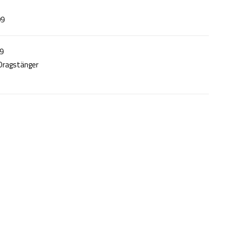
99
9
Dragstänger