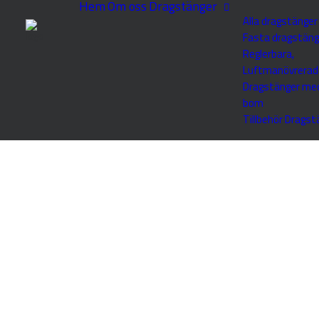
Hem
Om oss
Dragstänger
Alla dragstänger
Fasta dragstäng
Reglerbara,
Luftmanövrerad
Dragstänger me
bom
Tillbehör Dragst