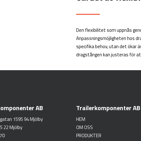
Den flexibilitet som uppnås ge
Anpassningsmöjligheten hos dra
specifika behov, utan det ökar 
dragstången kan justeras för at
rkomponenter AB
Trailerkomponenter AB
gatan 1595 94 Mjölby
HEM
5 22 Mjölby
OM OSS
 70
PRODUKTER