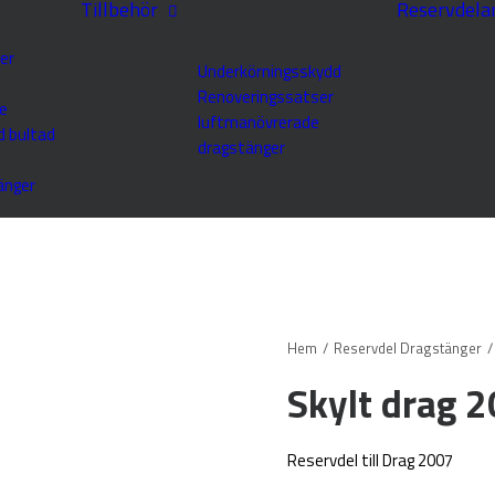
Tillbehör
Reservdela
er
Underkörningsskydd
Renoveringssatser
e
luftmanövrerade
d bultad
dragstänger
änger
Hem
Reservdel Dragstänger
Skylt drag 
Reservdel till Drag 2007