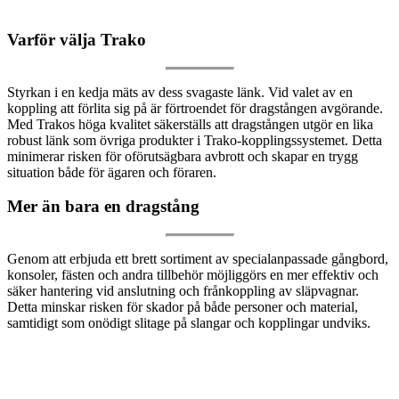
Varför välja Trako
Styrkan i en kedja mäts av dess svagaste länk. Vid valet av en
koppling att förlita sig på är förtroendet för dragstången avgörande.
Med Trakos höga kvalitet säkerställs att dragstången utgör en lika
robust länk som övriga produkter i Trako-kopplingssystemet. Detta
minimerar risken för oförutsägbara avbrott och skapar en trygg
situation både för ägaren och föraren.
Mer än bara en dragstång
Genom att erbjuda ett brett sortiment av specialanpassade gångbord,
konsoler, fästen och andra tillbehör möjliggörs en mer effektiv och
säker hantering vid anslutning och frånkoppling av släpvagnar.
Detta minskar risken för skador på både personer och material,
samtidigt som onödigt slitage på slangar och kopplingar undviks.