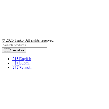
© 2026 Trako. All rights reserved
🇸🇪
Svenska
▾
🇬🇧
English
🇫🇮
Suomi
🇸🇪
Svenska