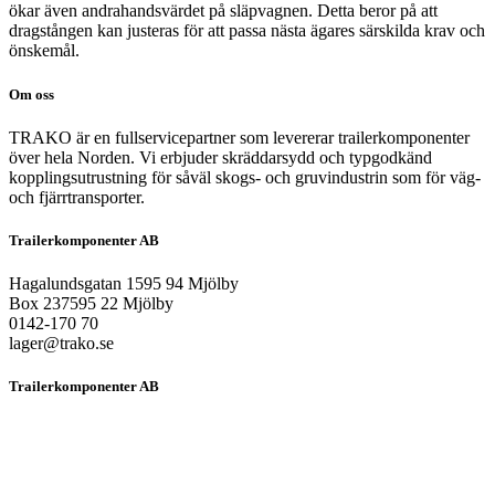
ökar även andrahandsvärdet på släpvagnen. Detta beror på att
dragstången kan justeras för att passa nästa ägares särskilda krav och
önskemål.
Om oss
TRAKO är en fullservicepartner som levererar trailerkomponenter
över hela Norden. Vi erbjuder skräddarsydd och typgodkänd
kopplingsutrustning för såväl skogs- och gruvindustrin som för väg-
och fjärrtransporter.
Trailerkomponenter AB
Hagalundsgatan 1595 94 Mjölby
Box 237595 22 Mjölby
0142-170 70
lager@trako.se
Trailerkomponenter AB
HEM
OM OSS
PRODUKTER
LÖSNINGAR