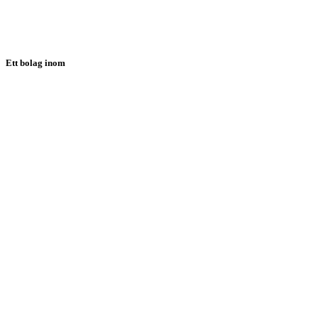
NYHETER
KONTAKT
SUPPORT
Ett bolag inom