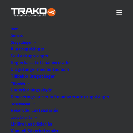
Hem
Om oss
Dragstänger
Drag 2021
Alla dragstänger
Fasta dragstänger
Reglerbara, Luftmanövrerade
Dragstänger med bultad bom
Se alla kategorier
Reservdel Dragstänger
Tillbehör Dragstänger
Tillbehör Dragstänger
Tillbehör
Underkörningsskydd
Renoveringssatser luftmanövrerade dragstänger
Reservdelar
Reservdel Lastväxlarlås
Lastväxlarlås
Linjära Lastväxlarlås
Manuell Säkerhetsspärr