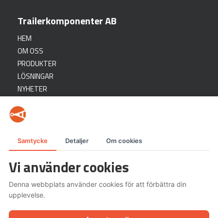
Trailerkomponenter AB
HEM
OM OSS
PRODUKTER
LÖSNINGAR
NYHETER
KONTAKT
SUPPORT
Ett bolag inom
Samtycke
Detaljer
Om cookies
Vi använder cookies
Denna webbplats använder cookies för att förbättra din
upplevelse.