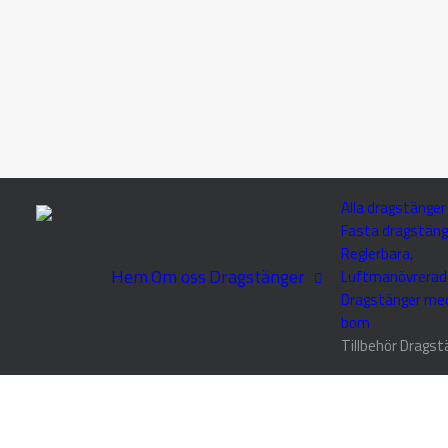
Alla dragstänger
Fasta dragstäng
Reglerbara,
Hem
Om oss
Dragstänger
Luftmanövrerad
Dragstänger me
bom
Tillbehör Dragst