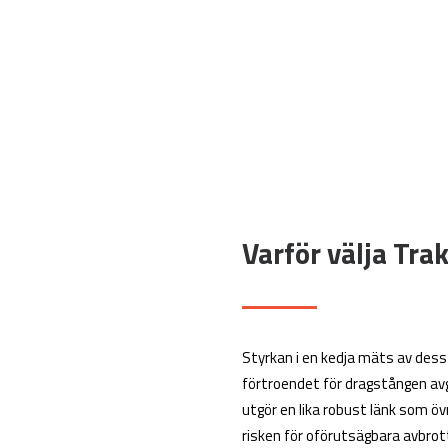
Varför välja Tra
Styrkan i en kedja mäts av dess s
förtroendet för dragstången av
utgör en lika robust länk som ö
risken för oförutsägbara avbrott