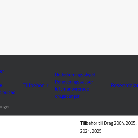
er
Underkörningsskydd
Renoveringssatser
Tillbehör
Reservdela
e
luftmanövrerade
d bultad
Hem
Tillbehör Dragstänger
dragstänger
Dragstångsi
änger
Tillbehör till Drag 2004, 2005
2021, 2025