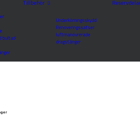
Tillbehör
Reservdela
er
Underkörningsskydd
Renoveringssatser
e
luftmanövrerade
d bultad
dragstänger
änger
nger