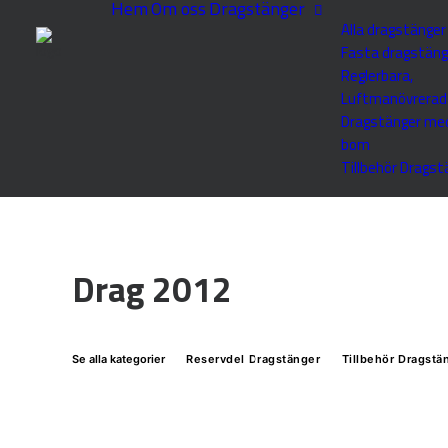
Hem
Om oss
Dragstänger
Alla dragstänger
Fasta dragstäng
Reglerbara,
Luftmanövrerad
Dragstänger me
bom
Tillbehör Dragst
Drag 2012
Se alla kategorier
Reservdel Dragstänger
Tillbehör Dragstä