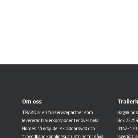
Om oss
Traile
TRAKO är en fullservicepartner som
Hagalunds
levererar trailerkomponenter över hela
Box 23759
Norden. Vi erbjuder skräddarsydd och
0142-170
typgodkänd kopplingsutrustning för såväl
lager@tra